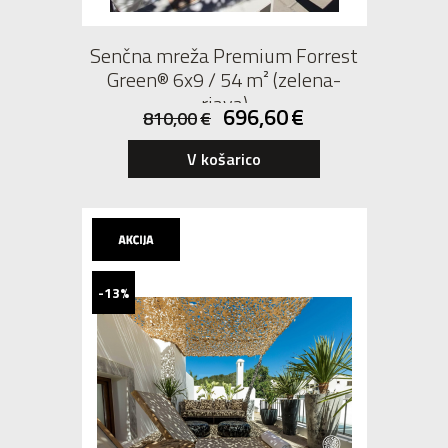
Senčna mreža Premium Forrest
Green® 6x9 / 54 m² (zelena-
rjava)
696,60
€
810,00
€
V košarico
-13%