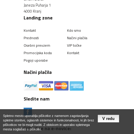
Janeza Puharja 1
4000 Kranj
Landing zone
Kontakt
Kdo smo
Prednosti
Načini plačila
Osebni prevzem
VIP točke
Promocijska koda
Kontakt
Pogoji uporabe
Načini plačila
Sledite nam
Spletno mesto uporablja piškotke z namenom zagotavljanja
spletne storitve, oglasnih sistemov in funkcionalnosti, ki jih brez
piškotkov ne bi mogli nuditi. Z obiskom in uporabo spletnega
Prijavi se na e-novice:
mesta soglašaš s piškotki.