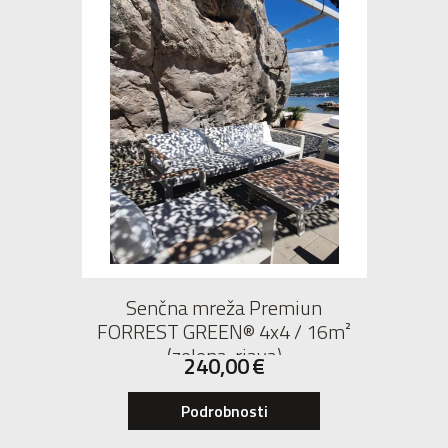
Senčna mreža Premiun
FORREST GREEN® 4x4 / 16m²
(zelena-rjava)
240,00
€
Podrobnosti