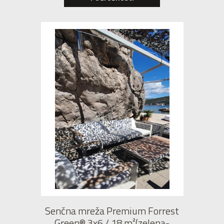
Senčna mreža Premium Forrest
Green® 3x6 / 18 m²(zelena-