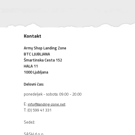
Kontakt
Army Shop Landing Zone
BTC LJUBLJANA
Šmartinska Cesta 152
HALA 11
1000 Ljubljana
Delovni čas:
ponedeljek - sobota: 09.00 - 20.00
E:
info@landing-zone.net
T: (0) 599 41 331
Sedež:
SASH d.o.o.