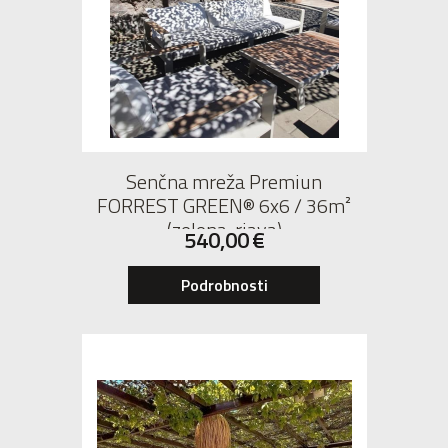
Senčna mreža Premiun
FORREST GREEN® 6x6 / 36m²
(zelena-rjava)
540,00
€
Podrobnosti