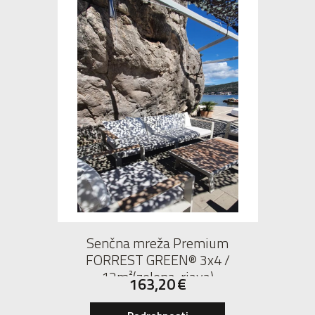
Senčna mreža Premium
FORREST GREEN® 3x4 /
12m²(zelena-rjava)
163,20
€