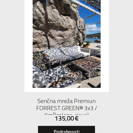
Senčna mreža Premiun
FORREST GREEN® 3x3 /
9m²(zelena-rjava)
135,00
€
Podrobnosti