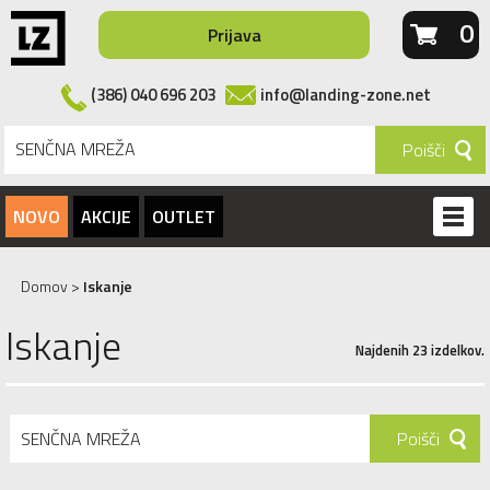
0
Prijava
(386) 040 696 203
info@landing-zone.net
Poišči
NOVO
AKCIJE
OUTLET
Domov
>
Iskanje
Iskanje
Najdenih
23
izdelkov.
Poišči