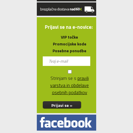
Prijavi se na e-novice:
VIP točke
Promocijske kode
Posebne ponudbe
Strinjam se s
pravili
varstva in obdelave
osebnih podatkov
Prijavi se »