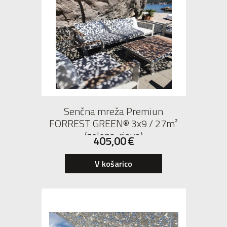
Senčna mreža Premiun
FORREST GREEN® 3x9 / 27m²
(zelena-rjava)
405,00
€
V košarico