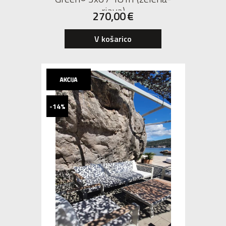
rjava)
270,00
€
V košarico
-14%