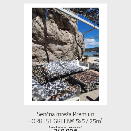
Senčna mreža Premiun
FORREST GREEN® 5x5 / 25m²
(zelena-rjava)