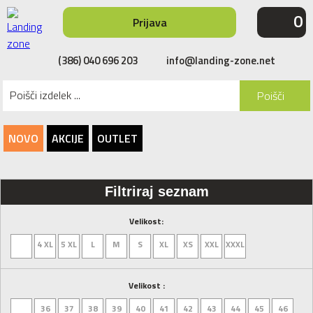
0
Prijava
(386) 040 696 203
info@landing-zone.net
Poišči
NOVO
AKCIJE
OUTLET
Filtriraj seznam
Velikost:
4 XL
5 XL
L
M
S
XL
XS
XXL
XXXL
Velikost :
36
37
38
39
40
41
42
43
44
45
46