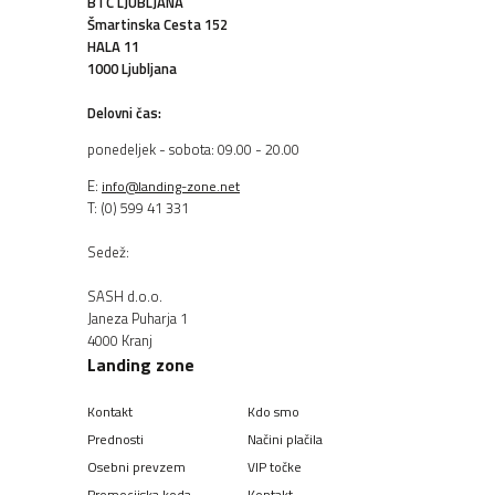
BTC LJUBLJANA
Šmartinska Cesta 152
HALA 11
1000 Ljubljana
Delovni čas:
ponedeljek - sobota: 09.00 - 20.00
E:
info@landing-zone.net
T: (0) 599 41 331
Sedež:
SASH d.o.o.
Janeza Puharja 1
4000 Kranj
Landing zone
Kontakt
Kdo smo
Prednosti
Načini plačila
Osebni prevzem
VIP točke
Promocijska koda
Kontakt