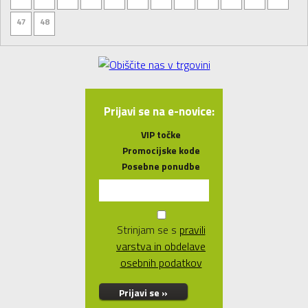
47
48
Prijavi se na e-novice:
VIP točke
Promocijske kode
Posebne ponudbe
Strinjam se s
pravili
varstva in obdelave
osebnih podatkov
Prijavi se »