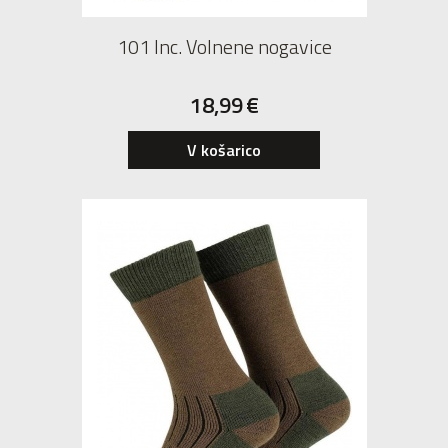
101 Inc. Volnene nogavice
18,99
€
S
M
L
V košarico