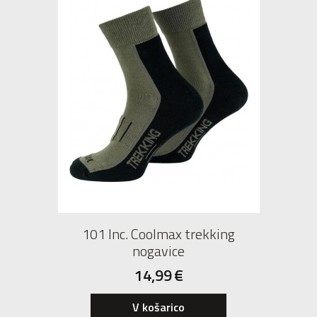
101 Inc. Coolmax trekking
nogavice
14,99
€
S
M
L
XL
V košarico