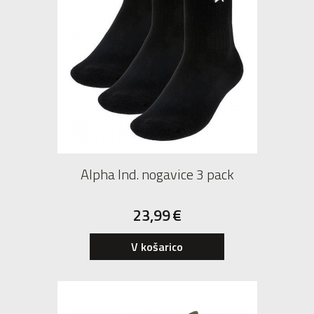
Alpha Ind. nogavice 3 pack
23,99
€
39
40
41
42
V košarico