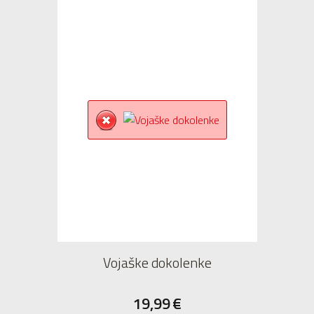
Vojaške dokolenke
19,99
€
37
38
39
36