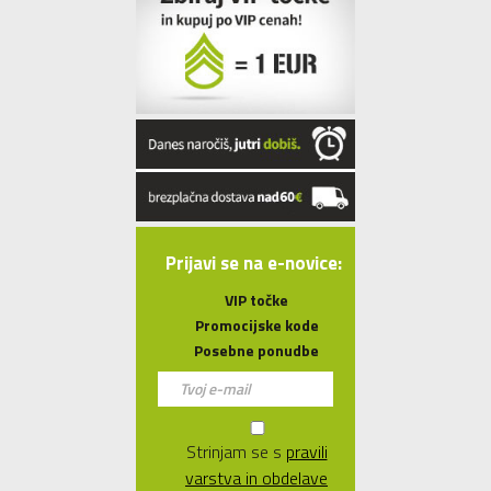
Prijavi se na e-novice:
VIP točke
Promocijske kode
Posebne ponudbe
Strinjam se s
pravili
varstva in obdelave