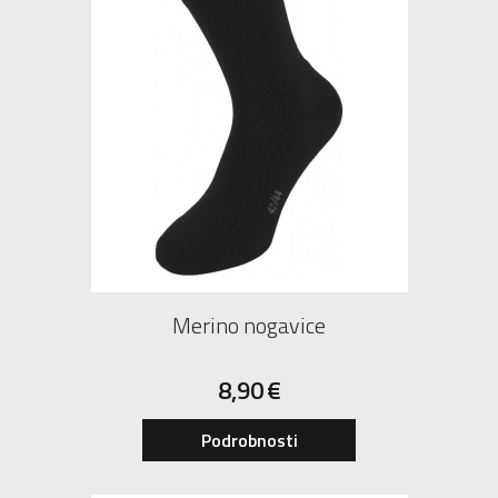
Merino nogavice
8,90
€
39
40
41
42
43
44
45
46
47
Podrobnosti