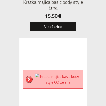
Kratka majica basic body style
črna
15,50
€
S
M
L
XL
XXL
V košarico