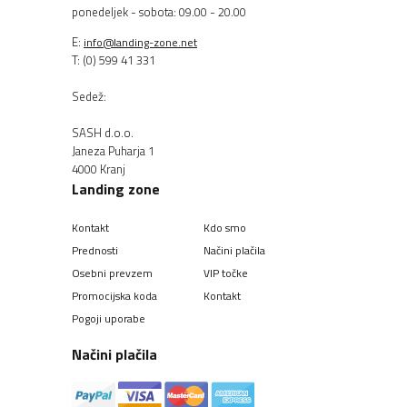
ponedeljek - sobota: 09.00 - 20.00
E:
info@landing-zone.net
T: (0) 599 41 331
Sedež:
SASH d.o.o.
Janeza Puharja 1
4000 Kranj
Landing zone
Kontakt
Kdo smo
Prednosti
Načini plačila
Osebni prevzem
VIP točke
Promocijska koda
Kontakt
Pogoji uporabe
Načini plačila