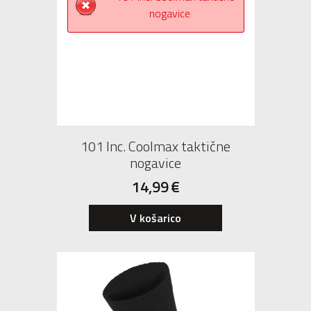
101 Inc. Coolmax taktične
nogavice
14,99
€
S
M
L
XL
V košarico