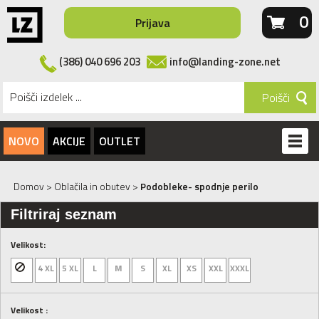
0
Prijava
(386) 040 696 203
info@landing-zone.net
Poišči
NOVO
AKCIJE
OUTLET
Domov
>
Oblačila in obutev
>
Podobleke- spodnje perilo
Filtriraj seznam
Velikost:
4 XL
5 XL
L
M
S
XL
XS
XXL
XXXL
Velikost :