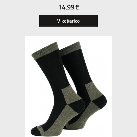
14,99
€
S
M
L
V košarico