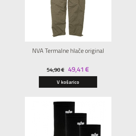
NVA Termalne hlače original
49,41
€
54,90
€
M
L
V košarico