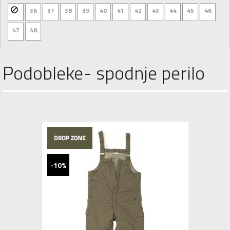
36
37
38
39
40
41
42
43
44
45
46
47
48
Podobleke- spodnje perilo
-10%