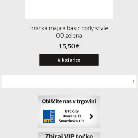
Kratka majica basic body style
OD zelena
15,50
€
S
M
L
XL
XXL
V košarico
1