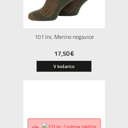
101 Inc. Merino nogavice
17,50
€
S
M
L
XL
V košarico