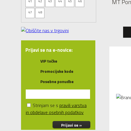
MT Ponč
41
42
43
44
45
46
47
48
Prijavi se na e-novice:
VIP točke
Promocijske kode
Posebne ponudbe
Strinjam se s
pravili varstva
in obdelave osebnih podatkov
Prijavi se »