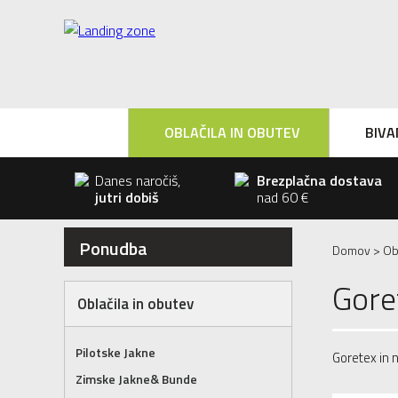
OBLAČILA IN OBUTEV
BIVA
Danes naročiš,
Brezplačna dostava
jutri dobiš
nad 60 €
Ponudba
Domov
>
Ob
Gore
Oblačila in obutev
Pilotske Jakne
Goretex in 
Zimske Jakne& Bunde