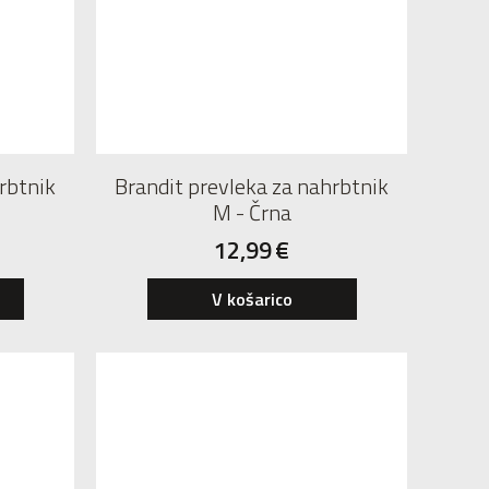
rbtnik
Brandit prevleka za nahrbtnik
M - Črna
12,99
€
V košarico