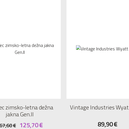
ec zimsko-letna dežna
Vintage Industries Wyat
jakna Gen.II
89,90
€
125,70
€
67,60
€
XXXL
S
M
L
XL