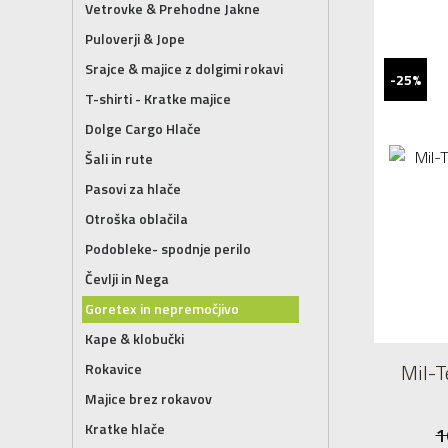
Vetrovke & Prehodne Jakne
Puloverji & Jope
Srajce & majice z dolgimi rokavi
-25%
T-shirti - Kratke majice
Dolge Cargo Hlače
Šali in rute
Pasovi za hlače
Otroška oblačila
Podobleke- spodnje perilo
Čevlji in Nega
Goretex in nepremočjivo
Kape & klobučki
Mil-T
Rokavice
Majice brez rokavov
Kratke hlače
1