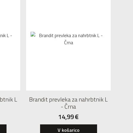
btnik L
Brandit prevleka za nahrbtnik L
- Črna
14,99
€
V košarico