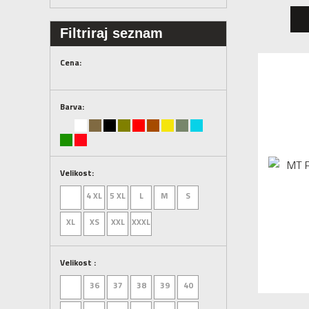
Filtriraj seznam
Cena:
Barva:
Velikost:
4 XL
5 XL
L
M
S
XL
XS
XXL
XXXL
Velikost :
36
37
38
39
40