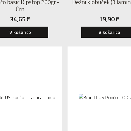
o basic Ripstop 260gr -
Dežni klobuček (3 lamin
Črn
34,65
€
19,90
€
S
M
L
XL
XXL
V košarico
V košarico