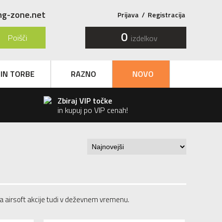
ng-zone.net
Prijava
/
Registracija
0
Poišči
izdelkov
 IN TORBE
RAZNO
NOVO
Zbiraj VIP točke
in kupuj po VIP cenah!
za airsoft akcije tudi v deževnem vremenu.