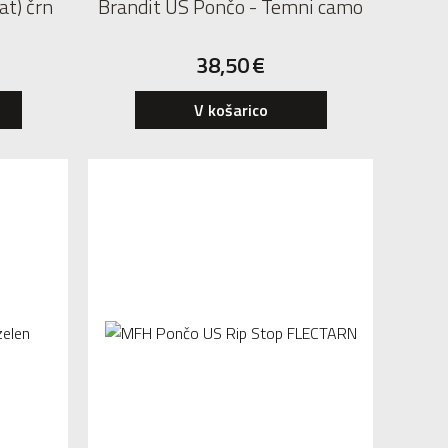
at) črn
Brandit US Pončo - Temni camo
38,50
€
V košarico