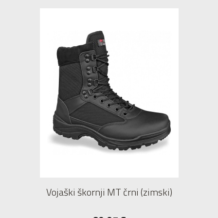
Vojaški škornji MT črni (zimski)
38
39
40
41
42
43
44
45
46