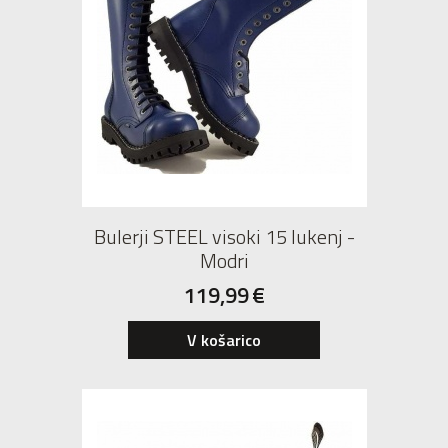
Bulerji STEEL visoki 15 lukenj -
Modri
119,99
€
42
V košarico