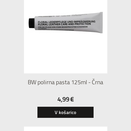
BW polirna pasta 125ml - Črna
4,99
€
V košarico