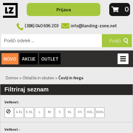
0
Prijava
(386) 040 696 203
info@landing-zone.net
Poišči
NOVO
AKCIJE
OUTLET
Domov
>
Oblačila in obutev
>
Čevlji in Nega
Filtriraj seznam
Velikost:
4 XL
5 XL
L
M
S
XL
XS
XXL
XXXL
Velikost :