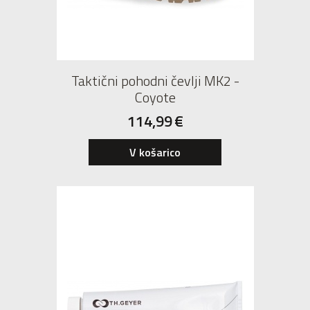
Taktični pohodni čevlji MK2 -
Coyote
114,99
€
39
40
41
V košarico