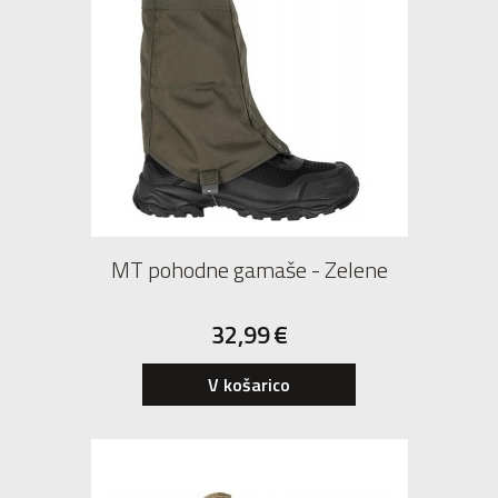
MT pohodne gamaše - Zelene
32,99
€
V košarico