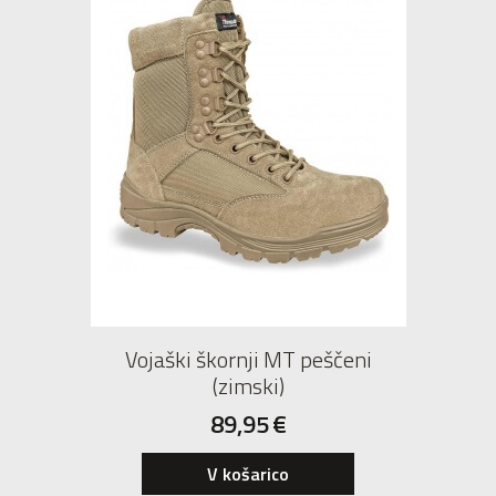
Vojaški škornji MT peščeni
(zimski)
89,95
€
37
38
39
40
V košarico