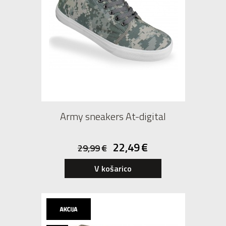
Army sneakers At-digital
22,49
€
29,99
€
38
39
40
41
42
V košarico