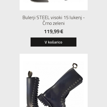
Bulerji STEEL visoki 15 lukenj -
Črno zeleni
119,99
€
42
V košarico