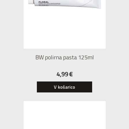
BW polirna pasta 125ml
4,99
€
V košarico