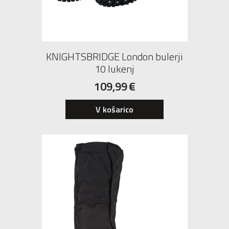
KNIGHTSBRIDGE London bulerji
10 lukenj
109,99
€
36
V košarico