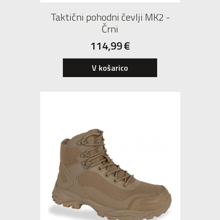
Taktični pohodni čevlji MK2 -
Črni
114,99
€
40
V košarico