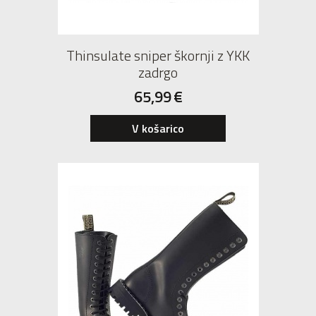
Thinsulate sniper škornji z YKK
zadrgo
65,99
€
38
40
V košarico