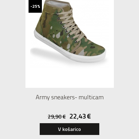
-25%
Army sneakers- multicam
22,43
€
29,90
€
39
41
42
V košarico