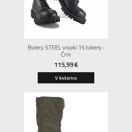
Bulerji STEEL visoki 15 lukenj -
Črni
115,99
€
36
V košarico