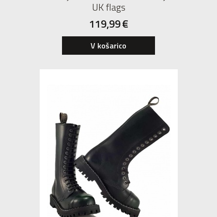
UK flags
119,99
€
42
V košarico