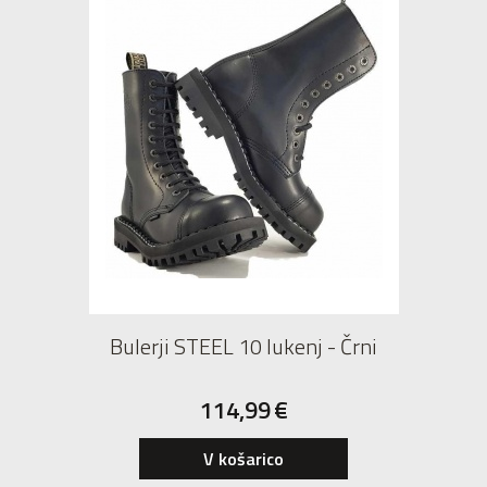
Bulerji STEEL 10 lukenj - Črni
114,99
€
36
V košarico