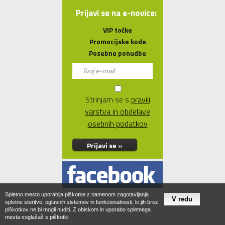
Prijavi se na e-novice:
VIP točke
Promocijske kode
Posebne ponudbe
Strinjam se s
pravili
varstva in obdelave
osebnih podatkov
Prijavi se »
Spletno mesto uporablja piškotke z namenom zagotavljanja
spletne storitve, oglasnih sistemov in funkcionalnosti, ki jih brez
piškotkov ne bi mogli nuditi. Z obiskom in uporabo spletnega
mesta soglašaš s piškotki.