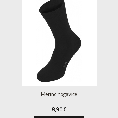
Merino nogavice
8,90
€
39
40
41
42
43
44
45
46
47