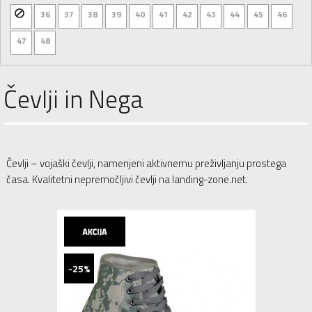
36
37
38
39
40
41
42
43
44
45
46
47
48
Čevlji in Nega
Čevlji – vojaški čevlji, namenjeni aktivnemu preživljanju prostega
časa. Kvalitetni nepremočljivi čevlji na landing-zone.net.
-25%