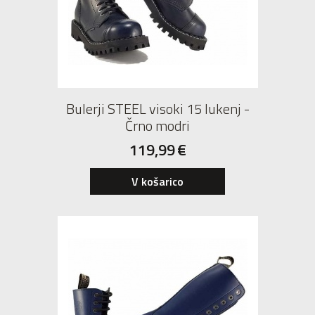
Bulerji STEEL visoki 15 lukenj -
Črno modri
119,99
€
42
V košarico