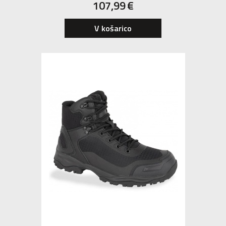
107,99
€
40
42
45
47
V košarico