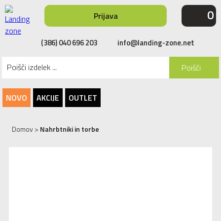
0
Prijava
(386) 040 696 203
info@landing-zone.net
Poišči
NOVO
AKCIJE
OUTLET
Domov
>
Nahrbtniki in torbe