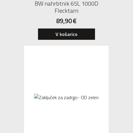
BW nahrbtnik 65L 1000D
Flecktarn
89,90
€
V košarico