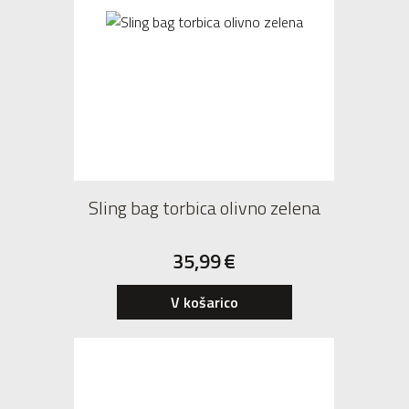
Sling bag torbica olivno zelena
35,99
€
V košarico