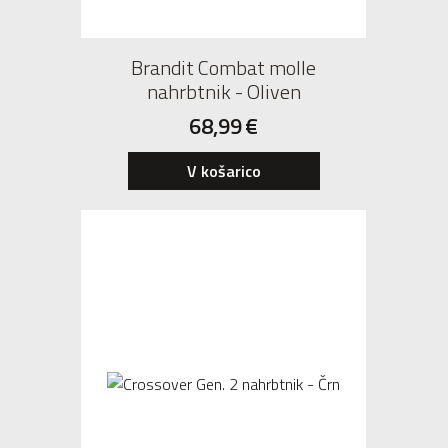
Brandit Combat molle
nahrbtnik - Oliven
68,99
€
V košarico