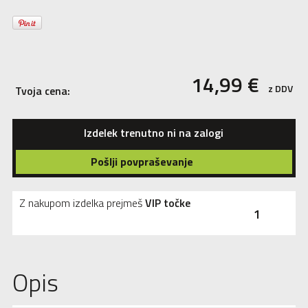
14,99
€
z DDV
Tvoja cena:
Izdelek trenutno ni na zalogi
Pošlji povpraševanje
Z nakupom izdelka prejmeš
VIP točke
1
Opis