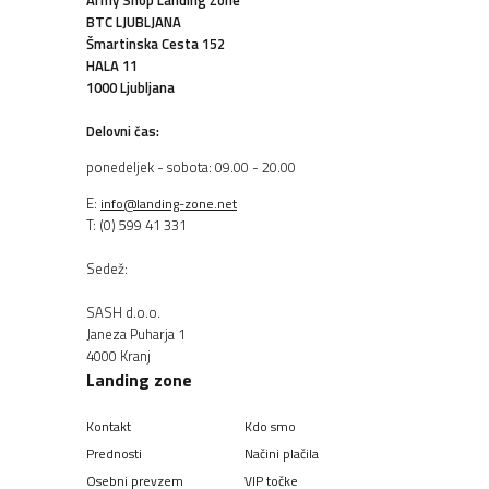
Army Shop Landing Zone
BTC LJUBLJANA
Šmartinska Cesta 152
HALA 11
1000 Ljubljana
Delovni čas:
ponedeljek - sobota: 09.00 - 20.00
E:
info@landing-zone.net
T: (0) 599 41 331
Sedež:
SASH d.o.o.
Janeza Puharja 1
4000 Kranj
Landing zone
Kontakt
Kdo smo
Prednosti
Načini plačila
Osebni prevzem
VIP točke