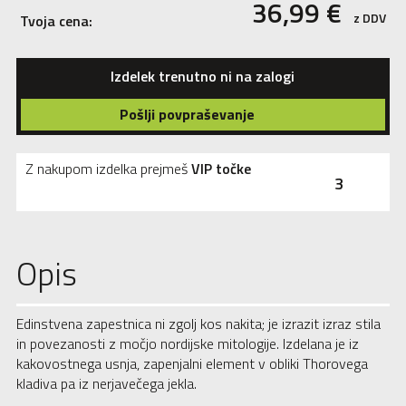
36,99
€
z DDV
Tvoja cena:
Izdelek trenutno ni na zalogi
Pošlji povpraševanje
Z nakupom izdelka prejmeš
VIP točke
3
Opis
Edinstvena zapestnica ni zgolj kos nakita; je izrazit izraz stila
in povezanosti z močjo nordijske mitologije. Izdelana je iz
kakovostnega usnja, zapenjalni element v obliki Thorovega
kladiva pa iz nerjavečega jekla.