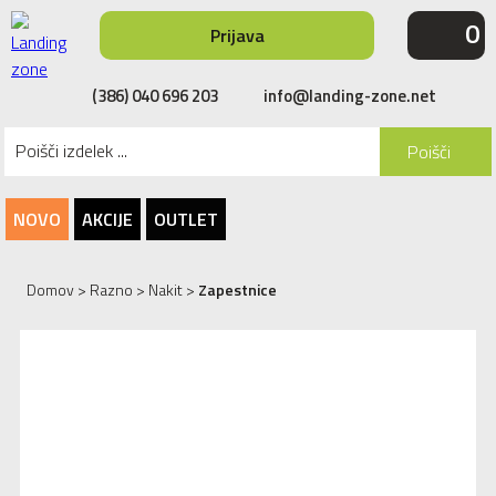
0
Prijava
(386) 040 696 203
info@landing-zone.net
Poišči
NOVO
AKCIJE
OUTLET
Domov
>
Razno
>
Nakit
>
Zapestnice