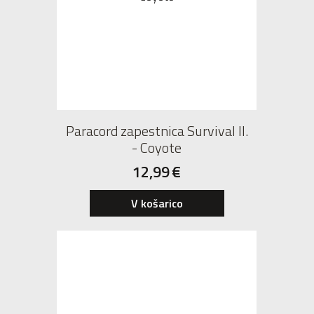
Paracord zapestnica Survival II.
- Coyote
12,99
€
V košarico