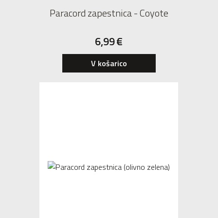
Paracord zapestnica - Coyote
6,99
€
V košarico