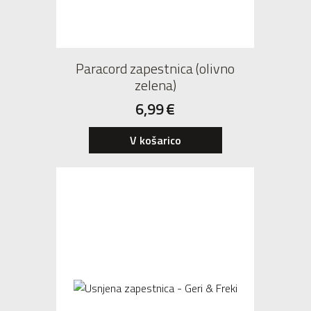
Paracord zapestnica (olivno
zelena)
6,99
€
V košarico