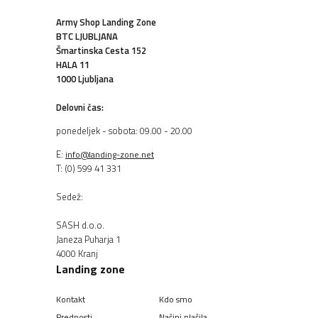
Army Shop Landing Zone
BTC LJUBLJANA
Šmartinska Cesta 152
HALA 11
1000 Ljubljana
Delovni čas:
ponedeljek - sobota: 09.00 - 20.00
E:
info@landing-zone.net
T: (0) 599 41 331
Sedež:
SASH d.o.o.
Janeza Puharja 1
4000 Kranj
Landing zone
Kontakt
Kdo smo
Prednosti
Načini plačila