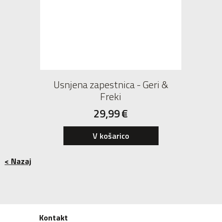
Usnjena zapestnica - Geri &
Freki
29,99
€
V košarico
< Nazaj
Kontakt