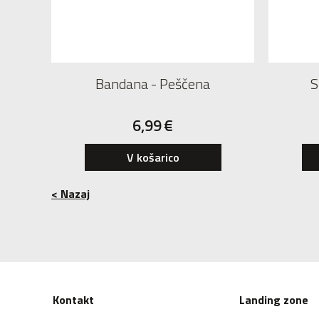
Bandana - Peščena
S
6,99
€
V košarico
< Nazaj
Kontakt
Landing zone