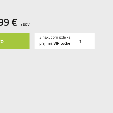
,99
€
z DDV
Z nakupom izdelka
co
1
prejmeš
VIP točke