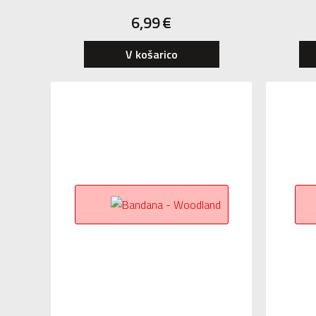
6,99
€
V košarico