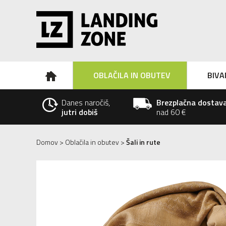
OBLAČILA IN OBUTEV
BIVA
Danes naročiš,
Brezplačna dostav
jutri dobiš
nad 60 €
Domov
>
Oblačila in obutev
>
Šali in rute