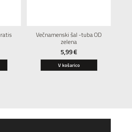
ratis
Večnamenski šal -tuba OD
zelena
5,99
€
V košarico