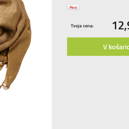
12
Tvoja cena:
V košari