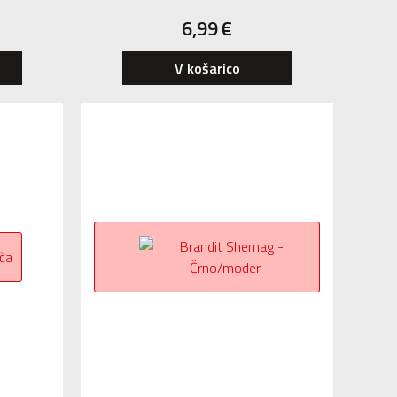
6,99
€
V košarico