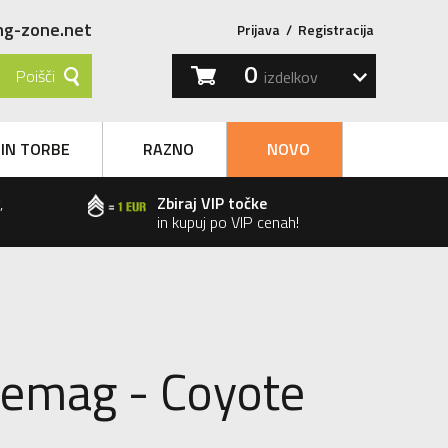
ng-zone.net
Prijava
/
Registracija
0
Poišči
izdelkov
 IN TORBE
RAZNO
NOVO
,
Zbiraj VIP točke
in kupuj po VIP cenah!
hemag - Coyote