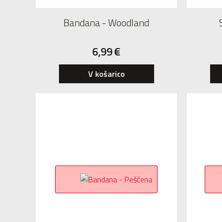
Bandana - Woodland
6,99
€
V košarico