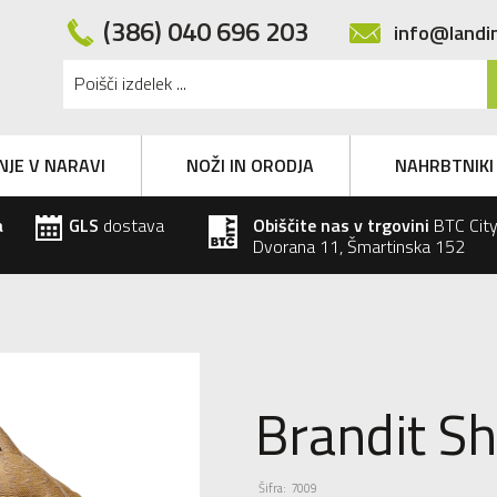
(386) 040 696 203
info@landi
NJE V NARAVI
NOŽI IN ORODJA
NAHRBTNIKI
a
GLS
dostava
Obiščite nas v trgovini
BTC City
Dvorana 11, Šmartinska 152
Brandit S
Šifra: 7009