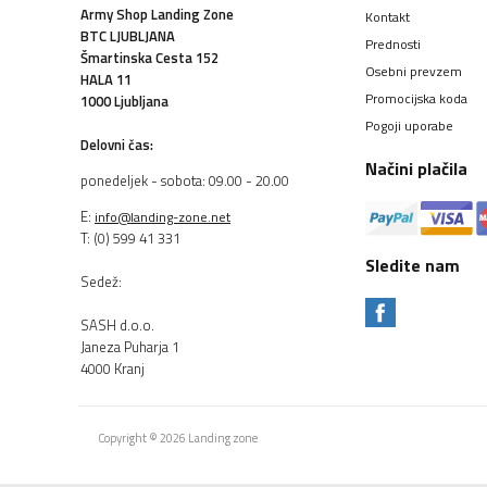
Army Shop Landing Zone
Kontakt
BTC LJUBLJANA
Prednosti
Šmartinska Cesta 152
Osebni prevzem
HALA 11
Promocijska koda
1000 Ljubljana
Pogoji uporabe
Delovni čas:
Načini plačila
ponedeljek - sobota: 09.00 - 20.00
E:
info@landing-zone.net
T: (0) 599 41 331
Sledite nam
Sedež:
SASH d.o.o.
Janeza Puharja 1
4000 Kranj
Copyright © 2026 Landing zone