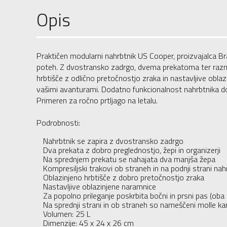
Opis
Praktičen modularni nahrbtnik US Cooper, proizvajalca Br
poteh. Z dvostransko zadrgo, dvema prekatoma ter raznol
hrbtišče z odlično pretočnostjo zraka in nastavljive obla
vašimi avanturami. Dodatno funkcionalnost nahrbtnika dop
Primeren za ročno prtljago na letalu.
Podrobnosti:
Nahrbtnik se zapira z dvostransko zadrgo
Dva prekata z dobro preglednostjo, žepi in organizerji
Na sprednjem prekatu se nahajata dva manjša žepa
Kompresiljski trakovi ob straneh in na podnji strani nah
Oblazinjeno hrbtišče z dobro pretočnostjo zraka
Nastavljive oblazinjene naramnice
Za popolno prileganje poskrbita bočni in prsni pas (oba 
Na sprednji strani in ob straneh so nameščeni molle kan
Volumen: 25 L
Dimenzije: 45 x 24 x 26 cm