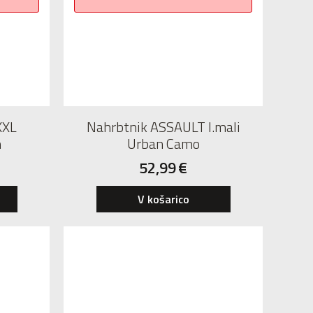
XXL
Nahrbtnik ASSAULT I.mali
n
Urban Camo
52,99
€
V košarico