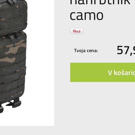
camo
57
Tvoja cena:
V košari