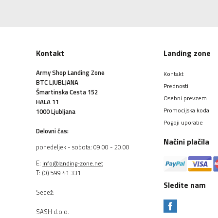
Kontakt
Landing zone
Army Shop Landing Zone
Kontakt
BTC LJUBLJANA
Prednosti
Šmartinska Cesta 152
Osebni prevzem
HALA 11
Promocijska koda
1000 Ljubljana
Pogoji uporabe
Delovni čas:
Načini plačila
ponedeljek - sobota: 09.00 - 20.00
E:
info@landing-zone.net
T: (0) 599 41 331
Sledite nam
Sedež:
SASH d.o.o.