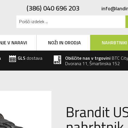
(386) 040 696 203
info@landi
NJE V NARAVI
NOŽI IN ORODJA
NAHRBTNIKI
a
GLS
dostava
Obiščite nas v trgovini
BTC City
Dvorana 11, Šmartinska 152
Brandit U
nahrbtnik I