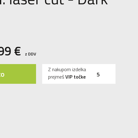
,99
€
z DDV
Z nakupom izdelka
co
5
prejmeš
VIP točke