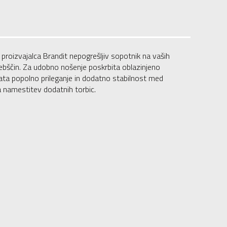
proizvajalca Brandit nepogrešljiv sopotnik na vaših
ebščin. Za udobno nošenje poskrbita oblazinjeno
ljata popolno prileganje in dodatno stabilnost med
a namestitev dodatnih torbic.