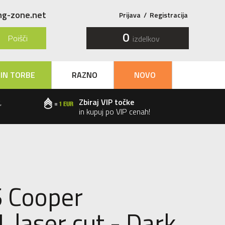
ng-zone.net
Prijava
/
Registracija
0
Poišči
izdelkov
 IN TORBE
RAZNO
NOVO
,
Zbiraj VIP točke
in kupuj po VIP cenah!
S Cooper
. laser cut - Dark