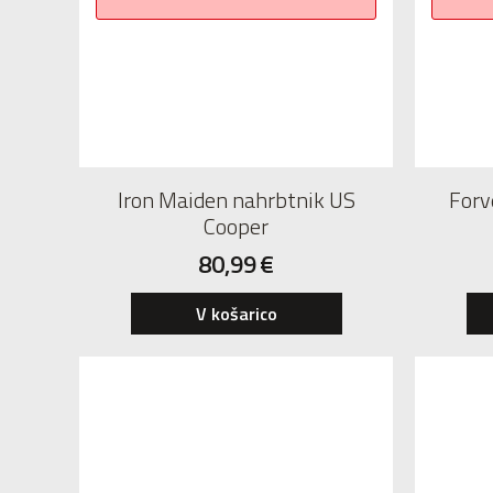
Iron Maiden nahrbtnik US
Forv
Cooper
80,99
€
V košarico