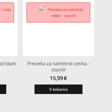
li (dark
Prevleka za nahrbtnik velika -
coyote
15,99
€
V košarico