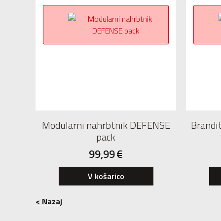
Modularni nahrbtnik DEFENSE
Brandit
pack
99,99
€
V košarico
< Nazaj