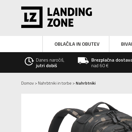
OBLAČILA IN OBUTEV
BIVA
Danes naročiš,
Brezplačna dostav
jutri dobiš
nad 60 €
Domov
>
Nahrbtniki in torbe
>
Nahrbtniki