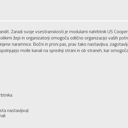
andit. Zaradi svoje vsestranskosti je modularni nahrbtnik US Cooper 
ikimi žepi in organizatorji omogoča odlično organizacijo vaših potr
zinjene naramnice. Bočni in prsni pas, prav tako nastavljiva, zagotav
olnjujejo molle kanali na sprednji strani in ob straneh, kar omogoč
rbtnika
sta nastavljiva)
ali