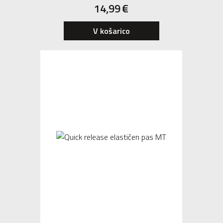
14,99
€
V košarico