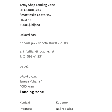
Army Shop Landing Zone
BTC LJUBLJANA
Šmartinska Cesta 152
HALA 11
1000 Ljubljana
Delovni čas:
ponedeljek - sobota: 09.00 - 20.00
E:
info@landing-zone.net
T: (0) 599 41 331
Sedež:
SASH d.o.o.
Janeza Puharja 1
4000 Kranj
Landing zone
Kontakt
Kdo smo
Prednosti
Načini plačila