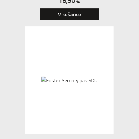
18,90
€
V košarico