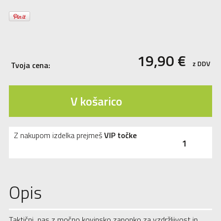
19,90
€
z DDV
Tvoja cena:
V košarico
Z nakupom izdelka prejmeš
VIP točke
1
Opis
Taktični pas z močno kovinsko zaponko za vzdržljivost in