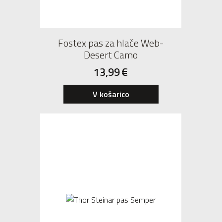
Fostex pas za hlače Web-
Desert Camo
13,99
€
V košarico