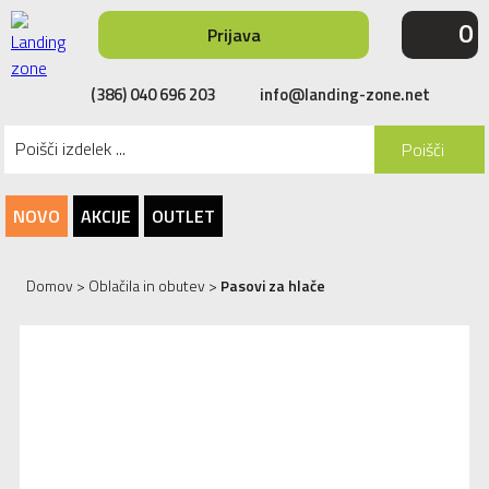
0
Prijava
(386) 040 696 203
info@landing-zone.net
Poišči
NOVO
AKCIJE
OUTLET
Domov
>
Oblačila in obutev
>
Pasovi za hlače