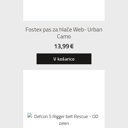
Fostex pas za hlače Web- Urban
Camo
13,99
€
V košarico