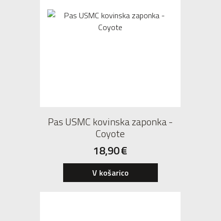
Pas USMC kovinska zaponka -
Coyote
18,90
€
V košarico