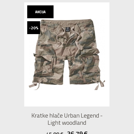
-20%
Kratke hlače Urban Legend -
Light woodland
36,79
€