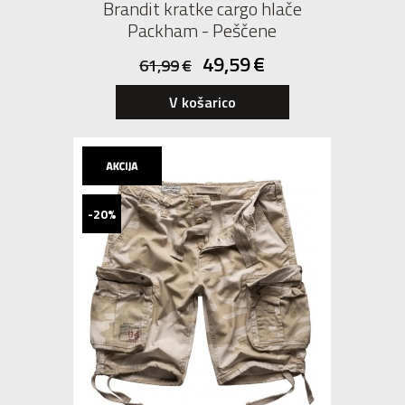
Brandit kratke cargo hlače
Packham - Peščene
49,59
€
61,99
€
V košarico
-20%