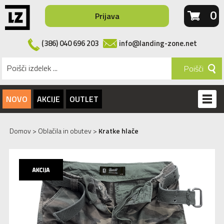
0
Prijava
(386) 040 696 203
info@landing-zone.net
Poišči
NOVO
AKCIJE
OUTLET
Domov
>
Oblačila in obutev
>
Kratke hlače