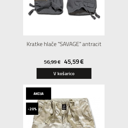
Kratke hlače "SAVAGE" antracit
45,59
€
56,99
€
V košarico
-20%