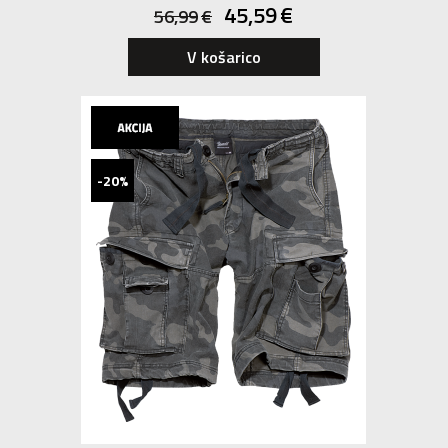
45,59
€
56,99
€
V košarico
-20%