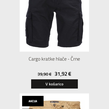
Cargo kratke hlače - Črne
31,92
€
39,90
€
V košarico