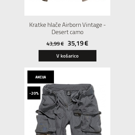
Kratke hlače Airborn Vintage -
Desert camo
35,19
€
43,99
€
V košarico
-20%