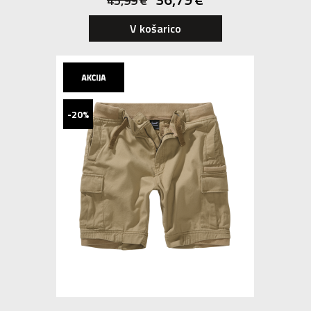
45,99
€
V košarico
-20%