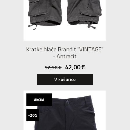
Kratke hlače Brandit "VINTAGE"
- Antracit
42,00
€
52,50
€
V košarico
-20%