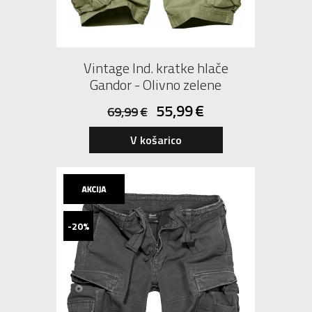
Vintage Ind. kratke hlače
Gandor - Olivno zelene
55,99
€
69,99
€
V košarico
-20%