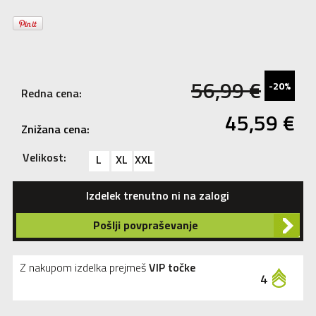
56,99
€
-20%
Redna cena:
45,59
€
Znižana cena:
Velikost:
L
XL
XXL
Izdelek trenutno ni na zalogi
Pošlji povpraševanje
Z nakupom izdelka prejmeš
VIP točke
4