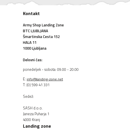
Kontakt
Army Shop Landing Zone
BTC LJUBLJANA
Šmartinska Cesta 152
HALA 11
1000 Ljubljana
Delovni čas:
ponedeljek - sobota: 09.00 - 20.00
E:
info@landing-zone.net
T: (0) 599 41 331
Sedež:
SASH d.o.o.
Janeza Puharja 1
4000 Kranj
Landing zone