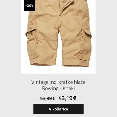
-20%
Vintage ind. kratke hlače
Rowing - Khaki
43,19
€
53,99
€
V košarico