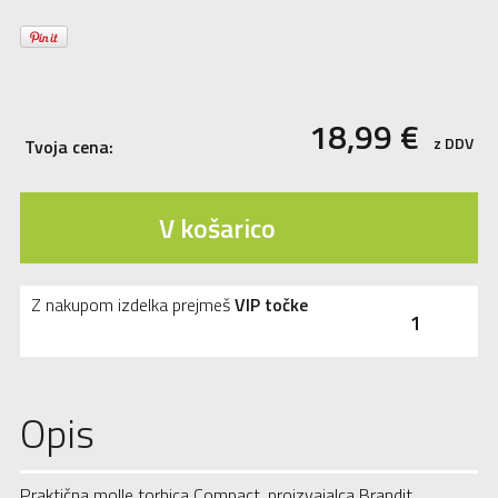
18,99
€
z DDV
Tvoja cena:
V košarico
Z nakupom izdelka prejmeš
VIP točke
1
Opis
Praktična molle torbica Compact, proizvajalca Brandit.