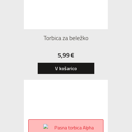
Torbica za beležko
5,99
€
V košarico