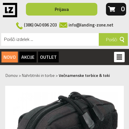
0
Prijava
(386) 040 696 203
info@landing-zone.net
Poišči
NOVO
AKCIJE
OUTLET
Domov
>
Nahrbtniki in torbe
>
Večnamenske torbice & toki