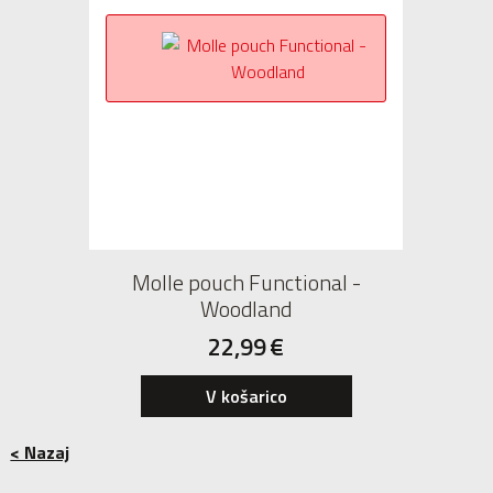
Molle pouch Functional -
Woodland
22,99
€
V košarico
< Nazaj