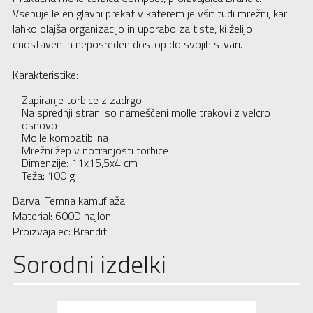
Vsebuje le en glavni prekat v katerem je všit tudi mrežni, kar
lahko olajša organizacijo in uporabo za tiste, ki želijo
enostaven in neposreden dostop do svojih stvari.
Karakteristike:
Zapiranje torbice z zadrgo
Na sprednji strani so nameščeni molle trakovi z velcro
osnovo
Molle kompatibilna
Mrežni žep v notranjosti torbice
Dimenzije: 11x15,5x4 cm
Teža: 100 g
Barva: Temna kamuflaža
Material: 600D najlon
Proizvajalec: Brandit
Sorodni izdelki