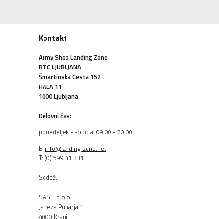
Kontakt
Army Shop Landing Zone
BTC LJUBLJANA
Šmartinska Cesta 152
HALA 11
1000 Ljubljana
Delovni čas:
ponedeljek - sobota: 09.00 - 20.00
E:
info@landing-zone.net
T: (0) 599 41 331
Sedež:
SASH d.o.o.
Janeza Puharja 1
4000 Kranj