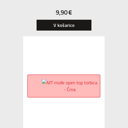
9,90
€
V košarico