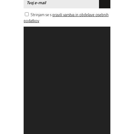
Strinjam se s
pravili varstva in obdelave osebnih
podatkov