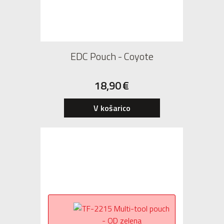
EDC Pouch - Coyote
18,90
€
V košarico