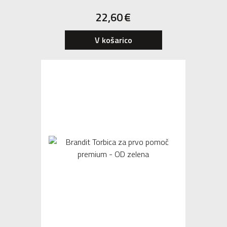
22,60
€
V košarico