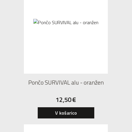
Pončo SURVIVAL alu - oranžen
12,50
€
V košarico