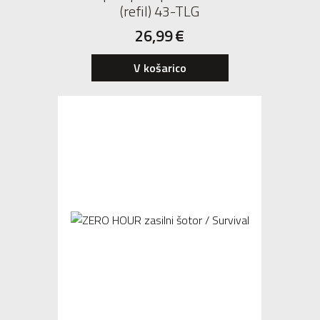
(refil) 43-TLG
26,99
€
V košarico