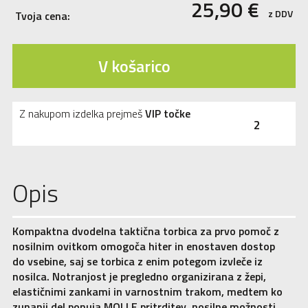
25,90
€
z DDV
Tvoja cena:
V košarico
Z nakupom izdelka prejmeš
VIP točke
2
Opis
Kompaktna dvodelna taktična torbica za prvo pomoč z
nosilnim ovitkom omogoča hiter in enostaven dostop
do vsebine, saj se torbica z enim potegom izvleče iz
nosilca. Notranjost je pregledno organizirana z žepi,
elastičnimi zankami in varnostnim trakom, medtem ko
zunanji del ponuja MOLLE pritrditev, nosilne možnosti