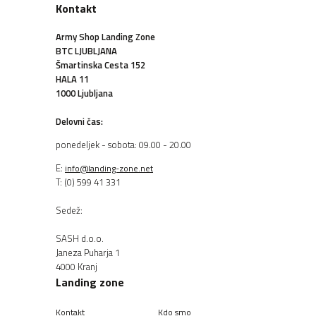
Kontakt
Army Shop Landing Zone
BTC LJUBLJANA
Šmartinska Cesta 152
HALA 11
1000 Ljubljana
Delovni čas:
ponedeljek - sobota: 09.00 - 20.00
E:
info@landing-zone.net
T: (0) 599 41 331
Sedež:
SASH d.o.o.
Janeza Puharja 1
4000 Kranj
Landing zone
Kontakt
Kdo smo