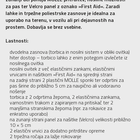
za pas ter Velcro panel z oznako »First Aid«. Zaradi
lahke in trpežne poliestrske zasnove je idealna za
uporabo na terenu, v vozilu ali pri dejavnostih na
prostem. Dobavlja se brez vsebine.
Lastnosti:
dvodelna zasnova (torbica in nosilni sistem v obliki ovitka)
hiter dostop – torbico lahko z enim potegom izvlečete iz
nosilnega ovitka
nosilni ovitek z več elastičnimi zankami, elastičnimi
vrvicami in našitkom »First Aid« na sprednji strani
na zadnji strani 2 plastični MOLLE sponki ter odprtini za
pas širine do približno 5 cm za navpično ali vodoravno
nošenje
torbica z 2 odprtima žepoma, 2 elastičnima zankama,
varnostnim trakom z zapiranjem na pritiskač ter 2
manjšima stranskima žepoma (npr. za rokavice za
enkratno uporabo)
na zunanji strani panel za našitke (Velcro) velikosti približno
10 × 5 cm
2 elastični vrvici za dodatno pritrditev opreme
2 trpežna ročaja za lažje rokovanje