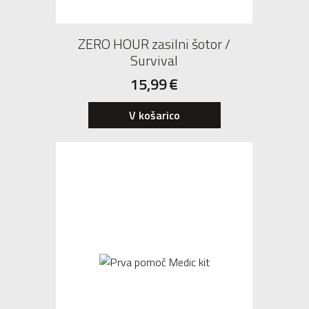
ZERO HOUR zasilni šotor /
Survival
15,99
€
V košarico