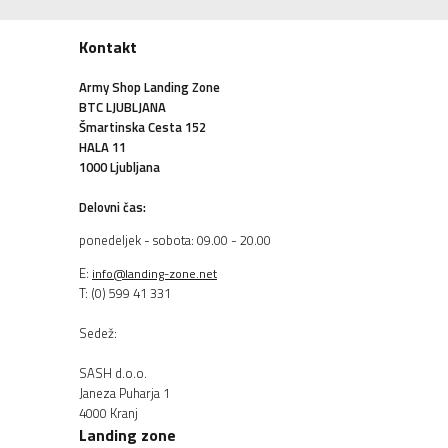
Kontakt
Army Shop Landing Zone
BTC LJUBLJANA
Šmartinska Cesta 152
HALA 11
1000 Ljubljana
Delovni čas:
ponedeljek - sobota: 09.00 - 20.00
E:
info@landing-zone.net
T: (0) 599 41 331
Sedež:
SASH d.o.o.
Janeza Puharja 1
4000 Kranj
Landing zone