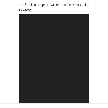
Strinjam se s
pravili varstva in obdelave osebnih
podatkov