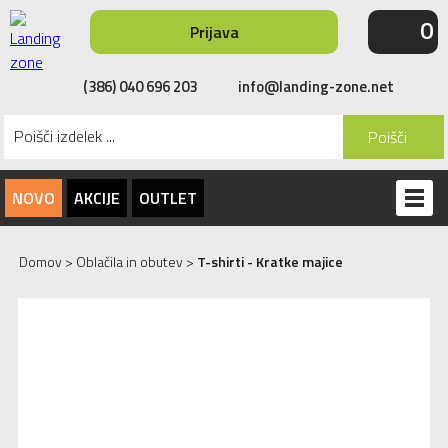
0
Prijava
(386) 040 696 203
info@landing-zone.net
Poišči
NOVO
AKCIJE
OUTLET
Domov
>
Oblačila in obutev
>
T-shirti - Kratke majice