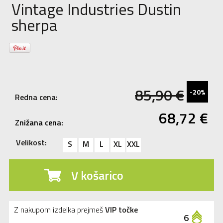
Vintage Industries Dustin
sherpa
85,90
€
-20%
Redna cena:
68,72
€
Znižana cena:
Velikost:
S
M
L
XL
XXL
V košarico
Z nakupom izdelka prejmeš
VIP točke
6