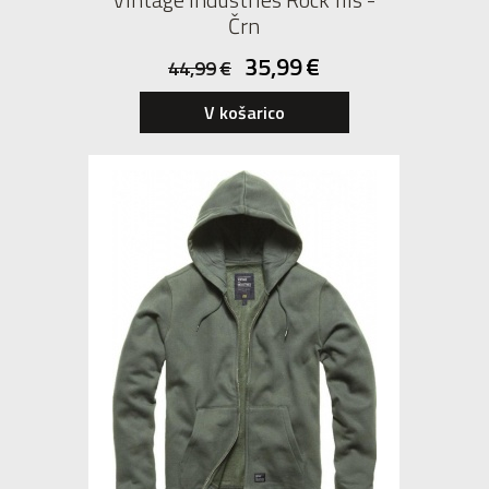
Črn
35,99
€
44,99
€
V košarico