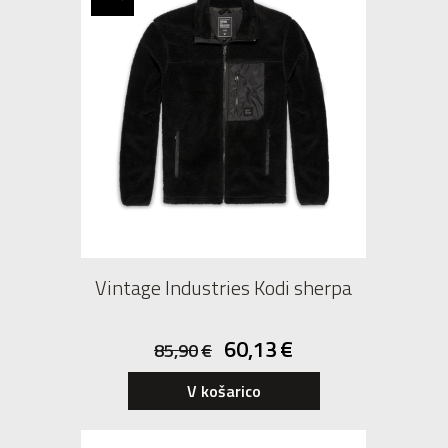
Vintage Industries Kodi sherpa
60,13
€
85,90
€
V košarico