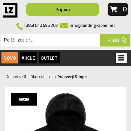
0
Prijava
(386) 040 696 203
info@landing-zone.net
Poišči
NOVO
AKCIJE
OUTLET
Domov
>
Oblačila in obutev
>
Puloverji & Jope