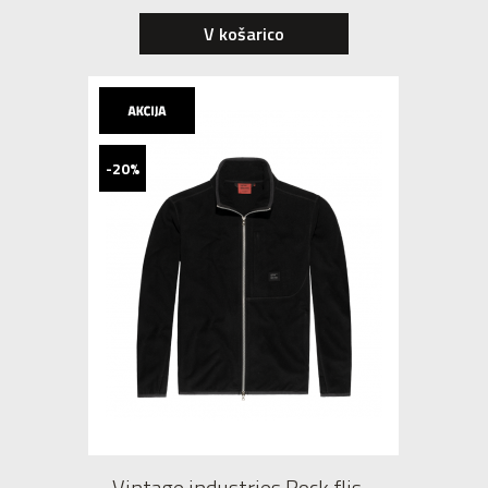
V košarico
-20%
Vintage industries Rock flis -