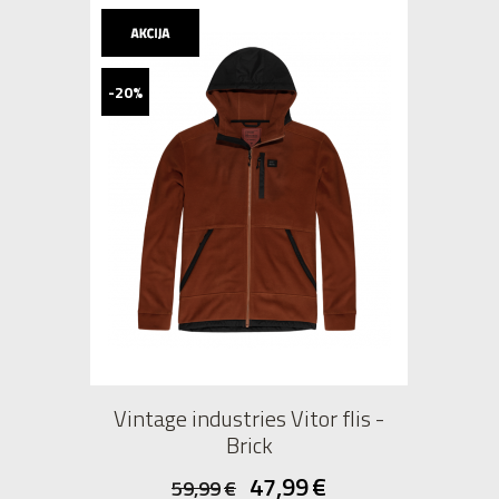
-20%
Vintage industries Vitor flis -
Brick
47,99
€
59,99
€