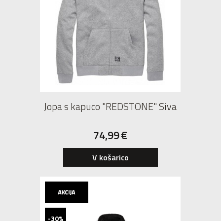
Jopa s kapuco "REDSTONE" Siva
74,99
€
V košarico
-30%