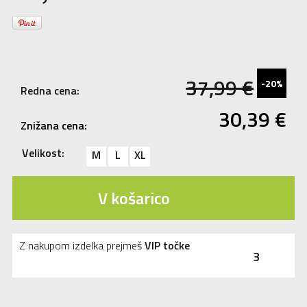
37,99
€
-20%
Redna cena:
30,39
€
Znižana cena:
Velikost:
M
L
XL
V košarico
Z nakupom izdelka prejmeš
VIP točke
3