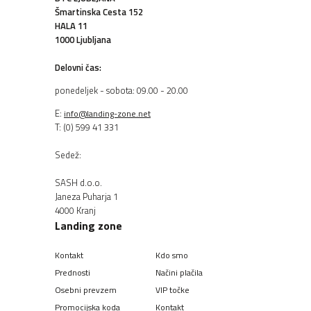
Šmartinska Cesta 152
HALA 11
1000 Ljubljana
Delovni čas:
ponedeljek - sobota: 09.00 - 20.00
E:
info@landing-zone.net
T: (0) 599 41 331
Sedež:
SASH d.o.o.
Janeza Puharja 1
4000 Kranj
Landing zone
Kontakt
Kdo smo
Prednosti
Načini plačila
Osebni prevzem
VIP točke
Promocijska koda
Kontakt