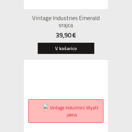
Vintage Industries Emerald
srajca
39,90
€
V košarico