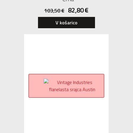
82,80
€
103,50
€
V košarico