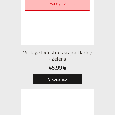
Vintage Industries srajca Harley
- Zelena
45,99
€
V košarico