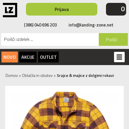
0
Prijava
(386) 040 696 203
info@landing-zone.net
Poišči
NOVO
AKCIJE
OUTLET
Domov
>
Oblačila in obutev
>
Srajce & majice z dolgimi rokavi