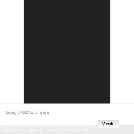
Copyright © 2026 Landing zone
Spletno mesto uporablja piškotke z namenom zagotavljanja
spletne storitve, oglasnih sistemov in funkcionalnosti, ki jih brez
piškotkov ne bi mogli nuditi. Z obiskom in uporabo spletnega