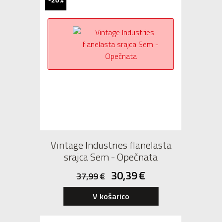
Vintage Industries flanelasta
srajca Sem - Opečnata
30,39
€
37,99
€
V košarico