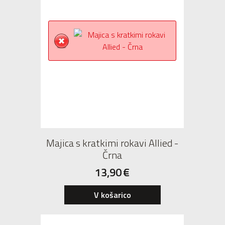
Majica s kratkimi rokavi Allied -
Črna
13,90
€
V košarico