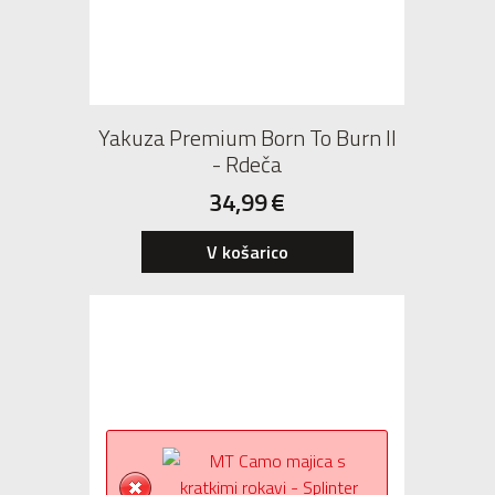
Yakuza Premium Born To Burn II
- Rdeča
34,99
€
V košarico