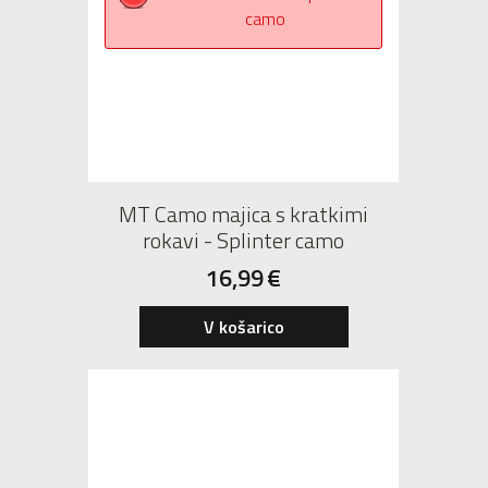
MT Camo majica s kratkimi
rokavi - Splinter camo
16,99
€
V košarico