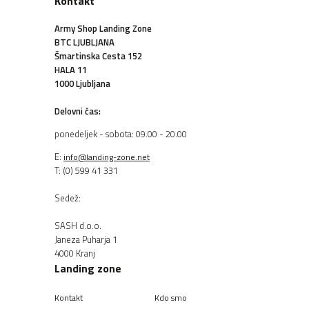
Kontakt
Army Shop Landing Zone
BTC LJUBLJANA
Šmartinska Cesta 152
HALA 11
1000 Ljubljana
Delovni čas:
ponedeljek - sobota: 09.00 - 20.00
E:
info@landing-zone.net
T: (0) 599 41 331
Sedež:
SASH d.o.o.
Janeza Puharja 1
4000 Kranj
Landing zone
Kontakt
Kdo smo