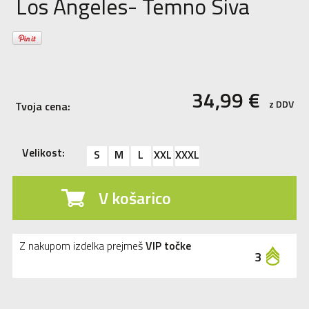
Los Angeles- Temno Siva
34,99
€
z DDV
Tvoja cena:
Velikost:
S
M
L
XXL
XXXL
V košarico
Z nakupom izdelka prejmeš
VIP točke
3