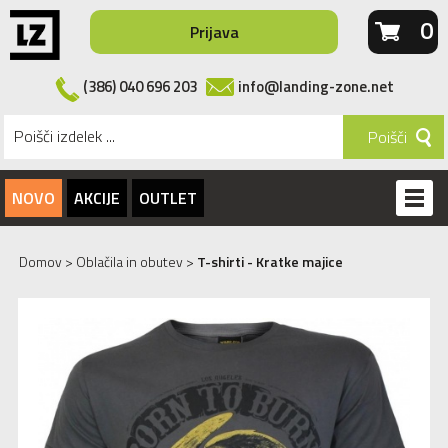
0
Prijava
(386) 040 696 203
info@landing-zone.net
Poišči
NOVO
AKCIJE
OUTLET
Domov
>
Oblačila in obutev
>
T-shirti - Kratke majice