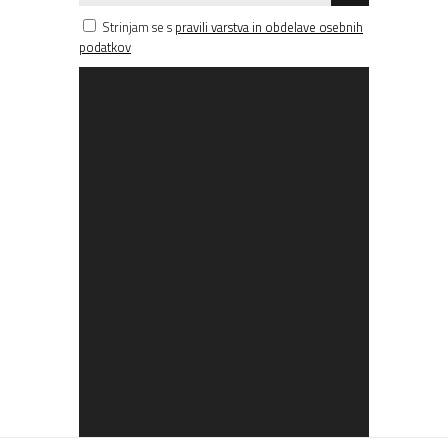
Strinjam se s
pravili varstva in obdelave osebnih
podatkov