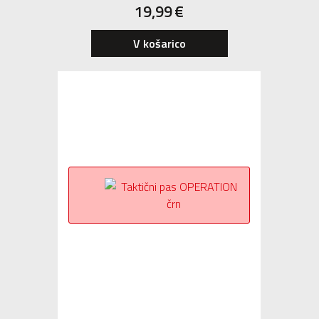
19,99
€
V košarico