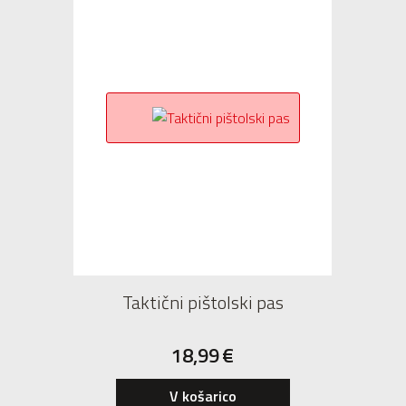
Taktični pištolski pas
18,99
€
V košarico