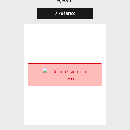
9,99
€
V košarico