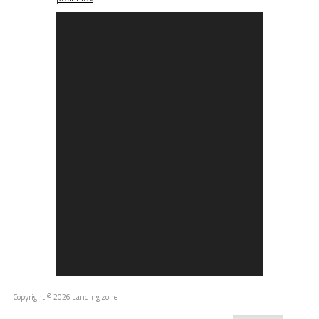
Copyright © 2026 Landing zone
Spletno mesto uporablja piškotke z namenom zagotavljanja