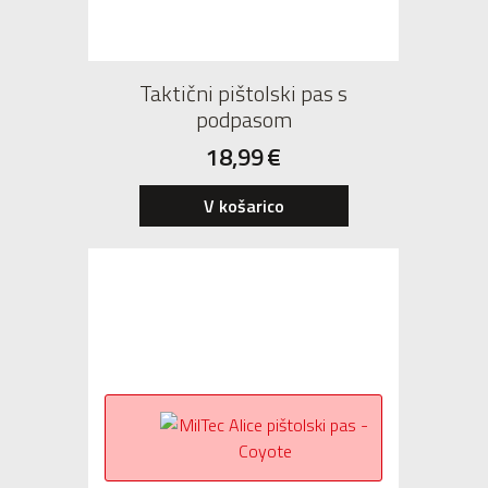
Taktični pištolski pas s
podpasom
18,99
€
V košarico