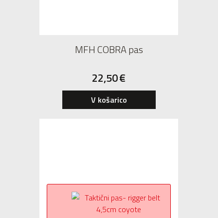
MFH COBRA pas
22,50
€
V košarico