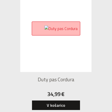
Duty pas Cordura
34,99
€
V košarico