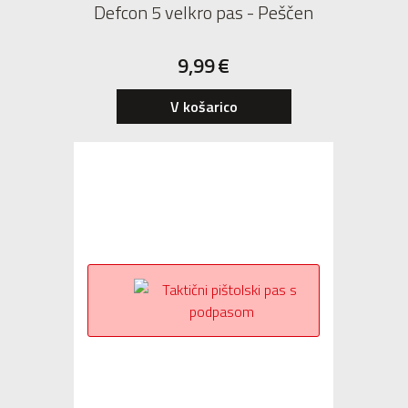
Defcon 5 velkro pas - Peščen
9,99
€
V košarico