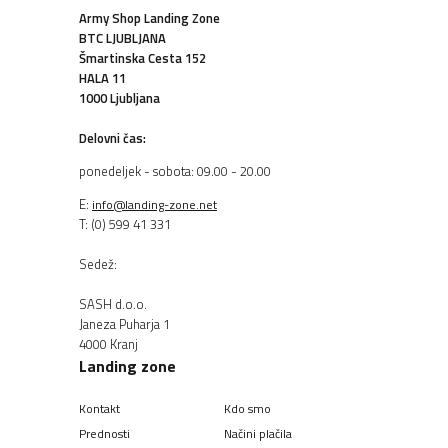
Army Shop Landing Zone
BTC LJUBLJANA
Šmartinska Cesta 152
HALA 11
1000 Ljubljana
Delovni čas:
ponedeljek - sobota: 09.00 - 20.00
E:
info@landing-zone.net
T: (0) 599 41 331
Sedež:
SASH d.o.o.
Janeza Puharja 1
4000 Kranj
Landing zone
Kontakt
Kdo smo
Prednosti
Načini plačila