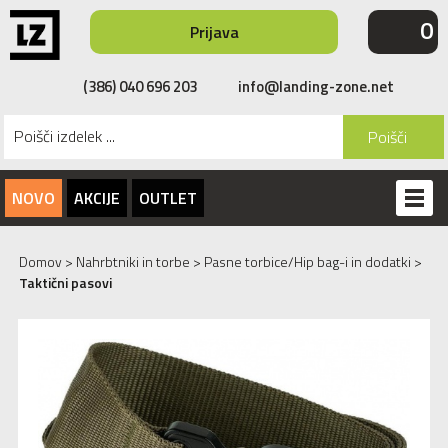
0
Prijava
(386) 040 696 203
info@landing-zone.net
Poišči
NOVO
AKCIJE
OUTLET
Domov
>
Nahrbtniki in torbe
>
Pasne torbice/Hip bag-i in dodatki
>
Taktični pasovi